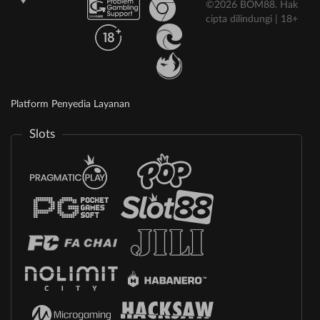
©2026 BOM88. Hak
cipta dilindungi | 18+
Platform Penyedia Layanan
Slots