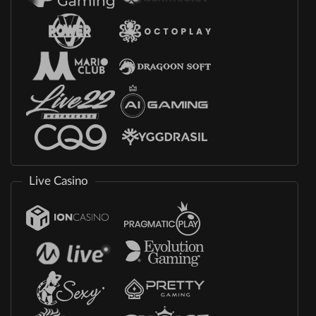
Live Casino