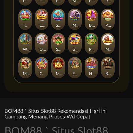
Fire of Route 66
Fire of Rue Royale
Fire of Riverside
Mr.Fido
Fire Wheel
Runaway
TIS The Season
Crazy Restaurant
Sea Realms
Mysterious Witch
Buffalo Gold
Prosperous Lions
Wild Elements
Dollar Eagle
5 Kings
Gold Bonanza
Panda Magic II
Magic Totem
Mystery Of The Orient
Circus
Monkey Slots
Feng Shen
Happy Lantern
Brothers Kingdom
BOM88 ` Situs Slot88 Rekomendasi Hari ini
Gampang Menang Proses Wd Cepat
BOM88 ` Situs Slot88