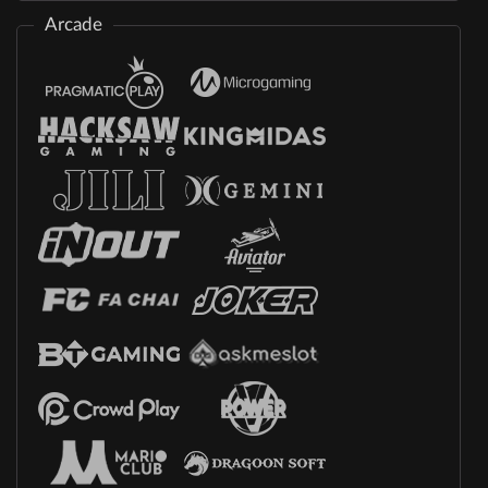
Arcade