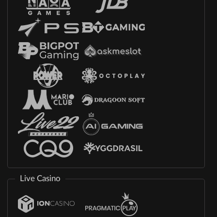
Live Casino