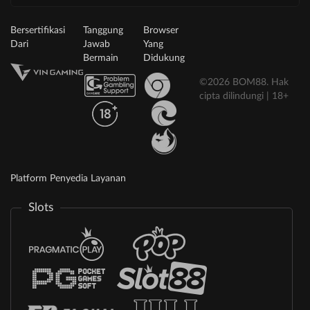
Bersertifikasi
Tanggung
Browser
Dari
Jawab
Yang
Bermain
Didukung
©2026 BOM88. Hak
cipta dilindungi | 18+
Platform Penyedia Layanan
Slots