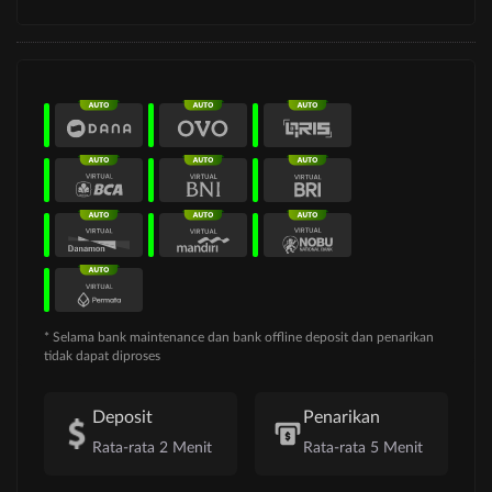
* Selama bank maintenance dan bank offline deposit dan penarikan
tidak dapat diproses
Deposit
Penarikan
Rata-rata 2 Menit
Rata-rata 5 Menit