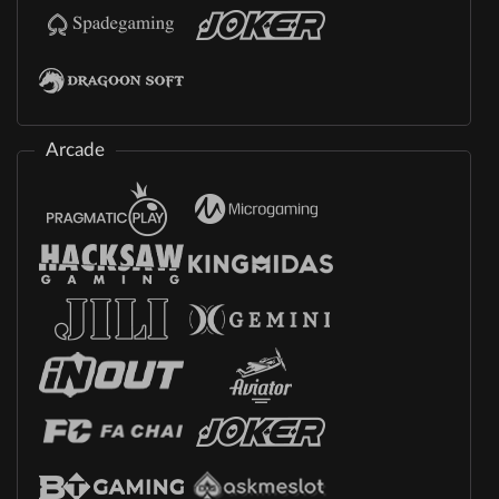
Arcade