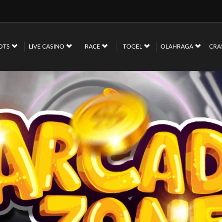
OTS
LIVE CASINO
RACE
TOGEL
OLAHRAGA
CRA