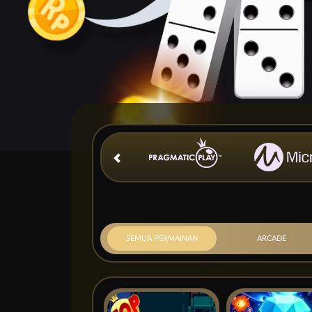
SEMUA PERMAINAN
ARCADE