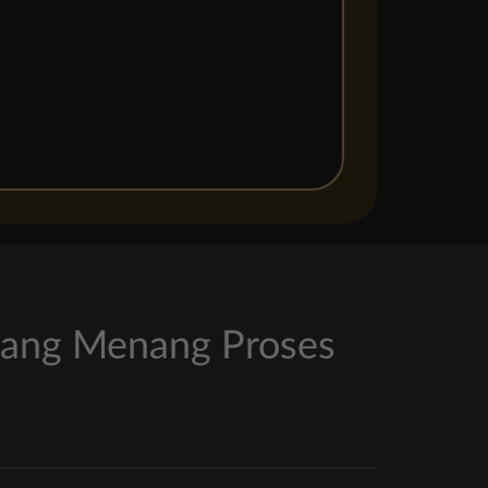
pang Menang Proses