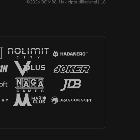
©2026 BOM88. Hak cipta dilindungi | 18+