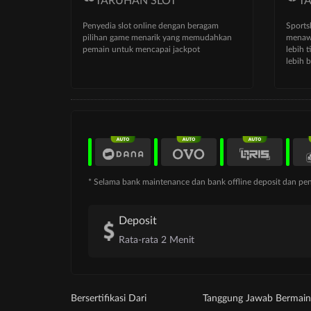
TARUHAN SLOT
T
Penyedia slot online dengan beragam
Sports
pilihan game menarik yang memudahkan
menawa
pemain untuk mencapai jackpot
lebih 
lebih 
* Selama bank maintenance dan bank offline deposit dan pen
Deposit
Rata-rata 2 Menit
Bersertifikasi Dari
Tanggung Jawab Bermain