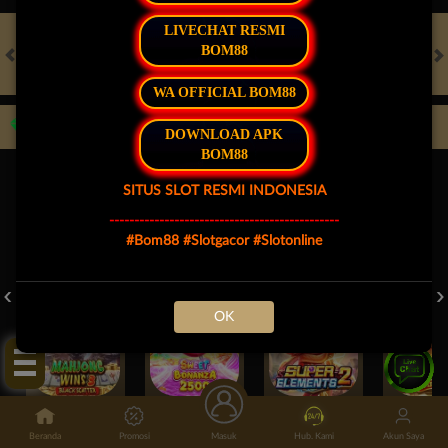
LIVECHAT RESMI
BOM88
HOT GAMES
SLOTS
LIVE CASINO
RACE
TOGEL
OL
WA OFFICIAL BOM88
Game Populer
DOWNLOAD APK
BOM88
SITUS SLOT RESMI INDONESIA
----------------------------------------------
#Bom88 #Slotgacor #Slotonline
GATES OF OLYMPUS POP
STORM OF SETH 2
NEZHA 2
Tap Aku!
OK
MAHJONG WINS 3 – BLACK SCATTER
SWEET BONANZA 2500
SUPER ELEMENTS 2
Beranda
Promosi
Masuk
Hub. Kami
Akun Saya