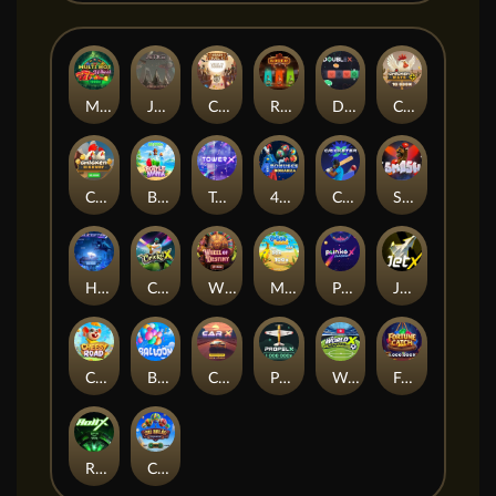
Multi Hot Wheel
JetX3
Crash Duel X
RodeoX
DoubleX
ChickenWays
Chicken Highway
Bottle Mania
TowerX
4 Bonuses Bonanza
CricketerX
Smash X
HelicopterX
CricketX
Wheel Of Destiny
MineIsland
PlinkoXClassic
JetX
Cheesy Road
Balloon
CarX
PropelX
World Champion X
Fortune Catch
RollX
CaiBalaoCappadocia