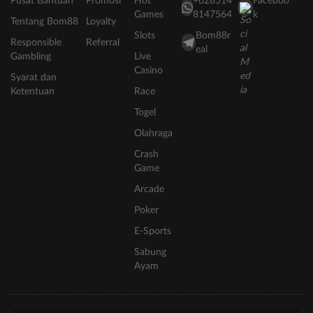
Pusat Bantuan
Promosi
Hot
+628514
Faceboo
Games
8147564
k
Tentang Bom88
Loyalty
Slots
Bom88r
Responsible
Referral
eal
Gambling
Live
Casino
Syarat dan
Ketentuan
Race
Togel
Olahraga
Crash
Game
Arcade
Poker
E-Sports
Sabung
Ayam